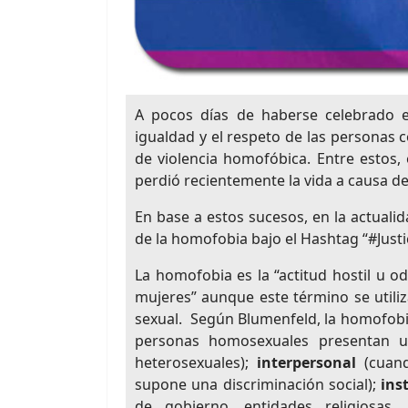
A pocos días de haberse celebrado el
igualdad y el respeto de las personas c
de violencia homofóbica. Entre estos
perdió recientemente la vida a causa d
En base a estos sucesos, en la actuali
de la homofobia bajo el Hashtag “#Just
La homofobia es la “actitud hostil u o
mujeres” aunque este término se utiliz
sexual. Según Blumenfeld, la homofobia
personas homosexuales presentan un
heterosexuales);
interpersonal
(cuando
supone una discriminación social);
ins
de gobierno, entidades religiosas, 