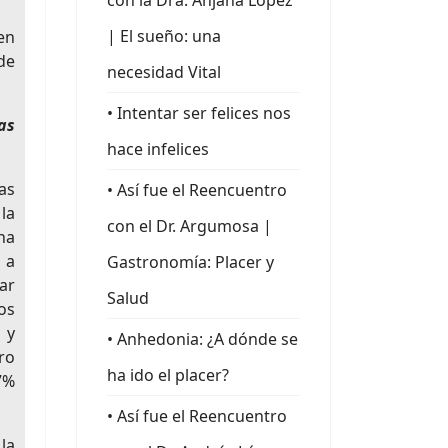
con la Dra. Anjana López
| El sueño: una
en
de
necesidad Vital
• Intentar ser felices nos
as
hace infelices
as
• Así fue el Reencuentro
la
con el Dr. Argumosa |
na
 a
Gastronomía: Placer y
ar
Salud
os
 y
• Anhedonia: ¿A dónde se
ro
ha ido el placer?
7%
• Así fue el Reencuentro
la