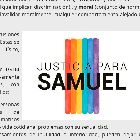
que implican discriminación) , y
moral
(conjunto de norm
 invalidar moralmente, cualquier comportamiento alejado 
cusiones
Estas se
 físico,
vo LGTBI
ivamente
s, con
llos:
personas
mas de
omáticos
y vida cotidiana, problemas con su sexualidad.
amientos de inutilidad o inferioridad, pueden dejar 