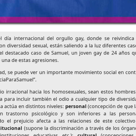
 día internacional del orgullo gay, donde se reivindica 
on diversidad sexual, están saliendo a la luz diferentes cas
, el destacado caso de Samuel, un joven gay de 24 años q
e una de estas agresiones.
dad, se puede ver un importante movimiento social en cont
iciaParaSamuel”.
dio irracional hacia los homosexuales, sean estos hombres
a para incluir también el odio a cualquier tipo de diversid
 actúa en distintos niveles:
personal
(concepción de que l
 trastorno psicológico y son inferiores a las person
 el prejuicio afecta a las relaciones de este colectivo
titucional
(supone la discriminación a través de los órgan
instituciones educativas etc.);
cultural
(concepciones