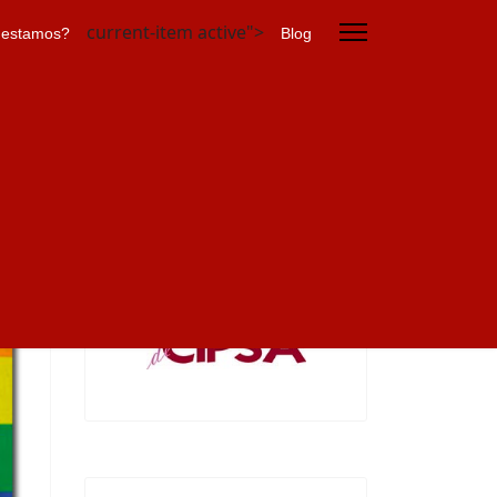
current-item active">
 estamos?
Blog