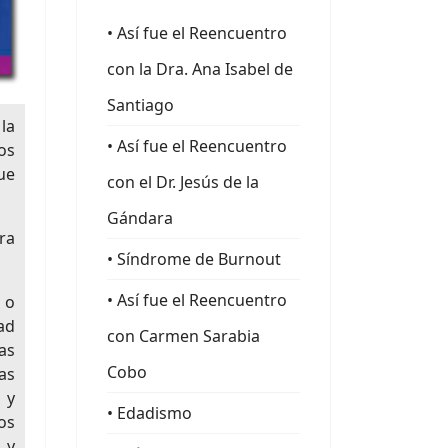
• Así fue el Reencuentro
con la Dra. Ana Isabel de
Santiago
la
• Así fue el Reencuentro
os
ue
con el Dr. Jesús de la
Gándara
ra
• Síndrome de Burnout
• Así fue el Reencuentro
 o
ad
con Carmen Sarabia
as
Cobo
as
 y
• Edadismo
os
 y