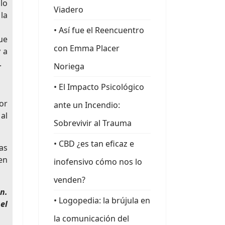
llo
Viadero
la
• Así fue el Reencuentro
ue
con Emma Placer
y a
.
Noriega
• El Impacto Psicológico
or
ante un Incendio:
al
Sobrevivir al Trauma
• CBD ¿es tan eficaz e
as
en
inofensivo cómo nos lo
venden?
n.
• Logopedia: la brújula en
el
la comunicación del