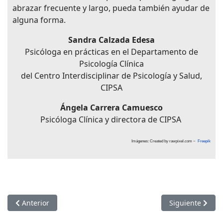
abrazar frecuente y largo, pueda también ayudar de
alguna forma.
Sandra Calzada Edesa
Psicóloga en prácticas en el Departamento de
Psicología Clínica
del Centro Interdisciplinar de Psicología y Salud,
CIPSA
Ángela Carrera Camuesco
Psicóloga Clínica y directora de CIPSA
Imágenes: Created by rawpixel.com ~
Freepik
Artículo anterior: Intentar ser felices nos hace infelices
Artículo siguien
Anterior
Siguiente