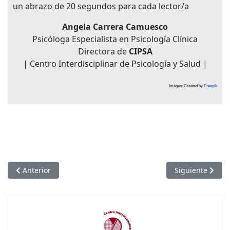
un abrazo de 20 segundos para cada lector/a
Angela Carrera Camuesco
Psicóloga Especialista en Psicología Clínica
Directora de
CIPSA
| Centro Interdisciplinar de Psicología y Salud |
Imágen: Created by
Freepik
Artículo anterior: | Educar desde la Cuna | Menores de edad: 
Artículo siguien
Anterior
Siguiente