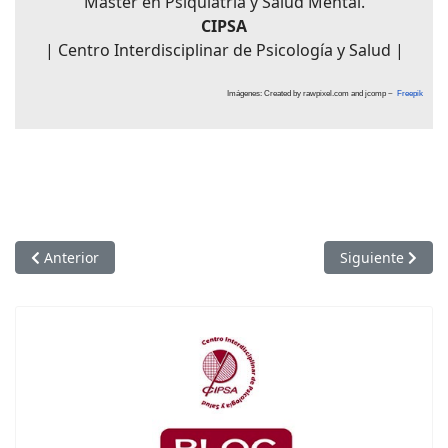
Máster en Psiquiatría y Salud Mental.
CIPSA
| Centro Interdisciplinar de Psicología y Salud |
Imágenes: Created by rawpixel.com and jcomp ~
Freepik
Artículo anterior: Destapando el Bullying
Artículo siguien
Anterior
Siguiente